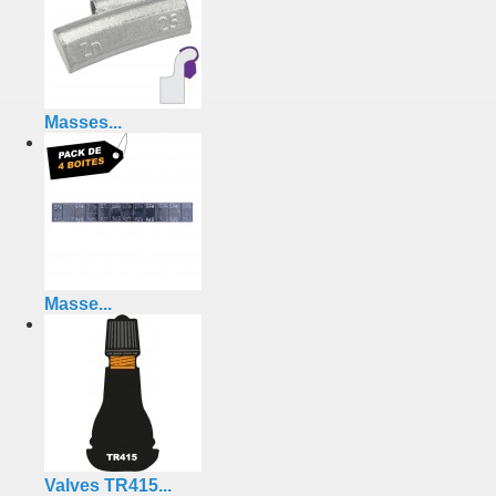
Masses...
Masse...
Valves TR415...