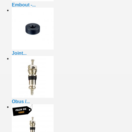
Embout -...
Joint...
Obus /...