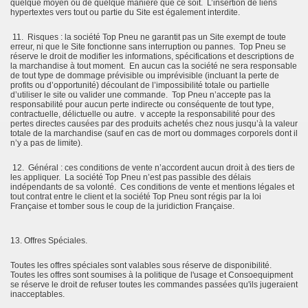
quelque moyen ou de quelque manière que ce soit. L’insertion de liens
hypertextes vers tout ou partie du Site est également interdite.
11. Risques : la société Top Pneu ne garantit pas un Site exempt de toute
erreur, ni que le Site fonctionne sans interruption ou pannes. Top Pneu se
réserve le droit de modifier les informations, spécifications et descriptions de
la marchandise à tout moment. En aucun cas la société ne sera responsable
de tout type de dommage prévisible ou imprévisible (incluant la perte de
profits ou d’opportunité) découlant de l’impossibilité totale ou partielle
d’utiliser le site ou valider une commande. Top Pneu n’accepte pas la
responsabilité pour aucun perte indirecte ou conséquente de tout type,
contractuelle, délictuelle ou autre. v accepte la responsabilité pour des
pertes directes causées par des produits achetés chez nous jusqu’à la valeur
totale de la marchandise (sauf en cas de mort ou dommages corporels dont il
n’y a pas de limite).
12. Général : ces conditions de vente n’accordent aucun droit à des tiers de
les appliquer. La société Top Pneu n’est pas passible des délais
indépendants de sa volonté. Ces conditions de vente et mentions légales et
tout contrat entre le client et la société Top Pneu sont régis par la loi
Française et tomber sous le coup de la juridiction Française.
13. Offres Spéciales.
Toutes les offres spéciales sont valables sous réserve de disponibilité.
Toutes les offres sont soumises à la politique de l'usage et Consoequipment
se réserve le droit de refuser toutes les commandes passées qu'ils jugeraient
inacceptables.