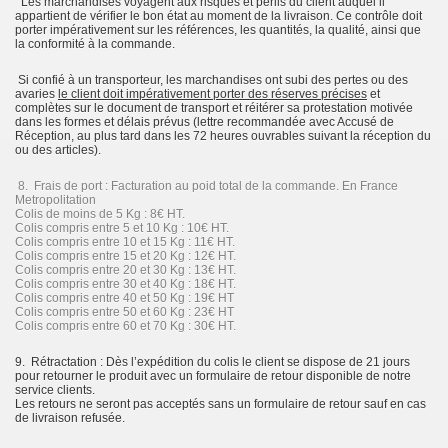
Les marchandises voyagent aux risques et périls du client auquel il
appartient de vérifier le bon état au moment de la livraison. Ce contrôle doit
porter impérativement sur les références, les quantités, la qualité, ainsi que
la conformité à la commande.
Si confié à un transporteur, les marchandises ont subi des pertes ou des
avaries
le client doit impérativement porter des réserves précises
et
complètes sur le document de transport et réitérer sa protestation motivée
dans les formes et délais prévus (lettre recommandée avec Accusé de
Réception, au plus tard dans les 72 heures ouvrables suivant la réception du
ou des articles).
8. Frais de port : Facturation au poid total de la commande. En France
Metropolitation
Colis de moins de 5 Kg : 8€ HT.
Colis compris entre 5 et 10 Kg : 10€ HT.
Colis compris entre 10 et 15 Kg : 11€ HT.
Colis compris entre 15 et 20 Kg : 12€ HT.
Colis compris entre 20 et 30 Kg : 13€ HT.
Colis compris entre 30 et 40 Kg : 18€ HT.
Colis compris entre 40 et 50 Kg : 19€ HT
Colis compris entre 50 et 60 Kg : 23€ HT
Colis compris entre 60 et 70 Kg : 30€ HT.
9. Rétractation : Dès l’expédition du colis le client se dispose de 21 jours
pour retourner le produit avec un formulaire de retour disponible de notre
service clients.
Les retours ne seront pas acceptés sans un formulaire de retour sauf en cas
de livraison refusée.