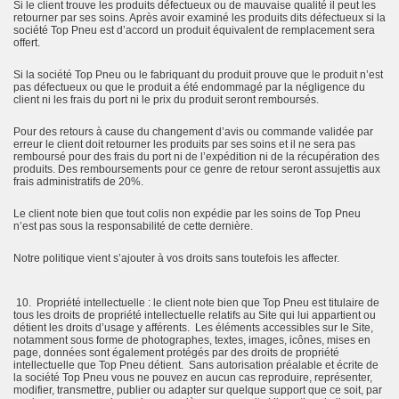
Si le client trouve les produits défectueux ou de mauvaise qualité il peut les
retourner par ses soins. Après avoir examiné les produits dits défectueux si la
société Top Pneu est d’accord un produit équivalent de remplacement sera
offert.
Si la société Top Pneu ou le fabriquant du produit prouve que le produit n’est
pas défectueux ou que le produit a été endommagé par la négligence du
client ni les frais du port ni le prix du produit seront remboursés.
Pour des retours à cause du changement d’avis ou commande validée par
erreur le client doit retourner les produits par ses soins et il ne sera pas
remboursé pour des frais du port ni de l’expédition ni de la récupération des
produits. Des remboursements pour ce genre de retour seront assujettis aux
frais administratifs de 20%.
Le client note bien que tout colis non expédie par les soins de Top Pneu
n’est pas sous la responsabilité de cette dernière.
Notre politique vient s’ajouter à vos droits sans toutefois les affecter.
10. Propriété intellectuelle : le client note bien que Top Pneu est titulaire de
tous les droits de propriété intellectuelle relatifs au Site qui lui appartient ou
détient les droits d’usage y afférents. Les éléments accessibles sur le Site,
notamment sous forme de photographes, textes, images, icônes, mises en
page, données sont également protégés par des droits de propriété
intellectuelle que Top Pneu détient. Sans autorisation préalable et écrite de
la société Top Pneu vous ne pouvez en aucun cas reproduire, représenter,
modifier, transmettre, publier ou adapter sur quelque support que ce soit, par