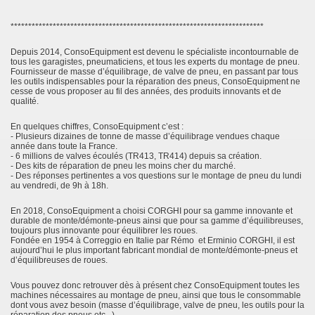
************************************************************************
Depuis 2014, ConsoEquipment est devenu le spécialiste incontournable de
tous les garagistes, pneumaticiens, et tous les experts du montage de pneu.
Fournisseur de masse d’équilibrage, de valve de pneu, en passant par tous
les outils indispensables pour la réparation des pneus, ConsoEquipment ne
cesse de vous proposer au fil des années, des produits innovants et de
qualité.
En quelques chiffres, ConsoEquipment c’est :
- Plusieurs dizaines de tonne de masse d’équilibrage vendues chaque
année dans toute la France.
- 6 millions de valves écoulés (TR413, TR414) depuis sa création.
- Des kits de réparation de pneu les moins cher du marché.
- Des réponses pertinentes a vos questions sur le montage de pneu du lundi
au vendredi, de 9h à 18h.
En 2018, ConsoEquipment a choisi CORGHI pour sa gamme innovante et
durable de monte/démonte-pneus ainsi que pour sa gamme d’équilibreuses,
toujours plus innovante pour équilibrer les roues.
Fondée en 1954 à Correggio en Italie par Rémo et Erminio CORGHI, il est
aujourd’hui le plus important fabricant mondial de monte/démonte-pneus et
d’équilibreuses de roues.
Vous pouvez donc retrouver dès à présent chez ConsoEquipment toutes les
machines nécessaires au montage de pneu, ainsi que tous le consommable
dont vous avez besoin (masse d’équilibrage, valve de pneu, les outils pour la