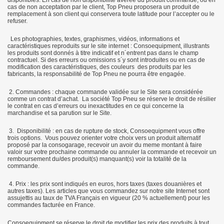
disponibles. En cas de non disponibilité avérée du produit commandé, ou en
cas de non acceptation par le client, Top Pneu proposera un produit de
remplacement à son client qui conservera toute latitude pour l’accepter ou le
refuser.
Les photographies, textes, graphismes, vidéos, informations et
caractéristiques reproduits sur le site internet : Consoequipment, illustrants
les produits sont donnés à titre indicatif et n´entrent pas dans le champ
contractuel. Si des erreurs ou omissions s´y sont introduites ou en cas de
modification des caractéristiques, des couleurs des produits par les
fabricants, la responsabilité de Top Pneu ne pourra être engagée.
2. Commandes : chaque commande validée sur le Site sera considérée
comme un contrat d’achat. La société Top Pneu se réserve le droit de résilier
le contrat en cas d’erreurs ou inexactitudes en ce qui concerne la
marchandise et sa parution sur le Site.
3. Disponibilité : en cas de rupture de stock, Consoequipment vous offre
trois options. Vous pouvez orienter votre choix vers un produit alternatif
proposé par la consogarage, recevoir un avoir du meme montant à faire
valoir sur votre prochaine commande ou annuler la commande et recevoir un
remboursement du/des produit(s) manquant(s) voir la totalité de la
commande.
4. Prix : les prix sont indiqués en euros, hors taxes (taxes douanières et
autres taxes). Les articles que vous commandez sur notre site Internet sont
assujettis au taux de TVA Français en vigueur (20 % actuellement) pour les
commandes facturée en France.
Consoequipment se réserve le droit de modifier les prix des produits à tout